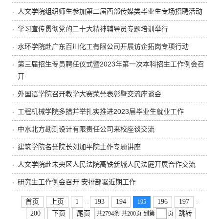
人文学院组织师生参加第二届西部传媒类毕业生专场招聘活动
学习宣传贯彻党的二十大精神辅导员专题培训举行
水环学院赴广东百川化工有限公司开展访企拓岗专项行动
第三届招生专员聘任仪式暨2023年第一次本科招生工作例会召
开
外国语学院召开教学大赛荣誉表彰暨交流座谈会
工程机械学院多措并举扎实推进2023届毕业生就业工作
中水北方勘测设计有限责任公司来校座谈交流
建筑学院名誉院长刘加平院士作专题讲座
人文学院赴未央区人民法院高铁新城人民法庭开展合作交流
研究生工作例会召开 安排部署近期工作
...
...
首页
上页
1
193
194
196
197
195
200
下页
尾页
跳转
共2794条
共200页
到第
页