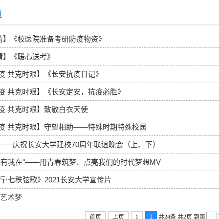
题
”情】《校医院准备考研防疫物资》
”情】《暖心送考》
疫 共克时艰】《长安抗疫日记》
疫 共克时艰】《长安定安，抗疫必胜》
疫 共克时艰】致敬白衣天使
疫 共克时艰】守望相助——特殊时期特殊校园
——庆祝长安大学建校70周年联谊晚会（上、下）
代有我在"——用青春筑梦、点亮我们的时代梦想MV
行·七秩弦歌》2021长安大学宣传片
 艺术梦
首页
上页
1
2
共24条
共2页
到第